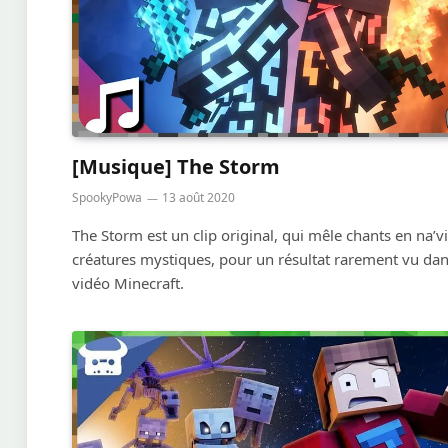
[Musique] The Storm
SpookyPowa
13 août 2020
The Storm est un clip original, qui mêle chants en na’vi
créatures mystiques, pour un résultat rarement vu da
vidéo Minecraft.