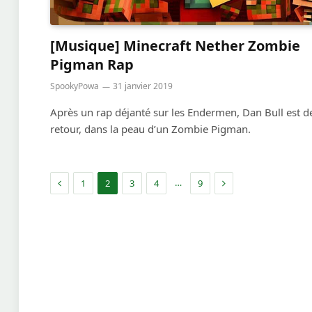
[Musique] Minecraft Nether Zombie
Pigman Rap
SpookyPowa
31 janvier 2019
Après un rap déjanté sur les Endermen, Dan Bull est d
retour, dans la peau d’un Zombie Pigman.
Précédent
Suivant
…
1
2
3
4
9