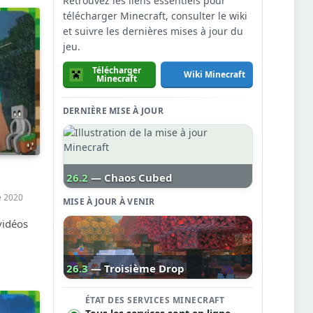
Retrouvez les liens essentiels pour
télécharger Minecraft, consulter le wiki
et suivre les dernières mises à jour du
jeu.
Télécharger
Wiki Minecraft
Minecraft
DERNIÈRE MISE À JOUR
26.2
— Chaos Cubed
 2020
MISE À JOUR À VENIR
vidéos
26.3
— Troisième Drop
ÉTAT DES SERVICES MINECRAFT