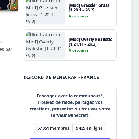
[Mod] Grassier Grass
[1.20.1 – 26.2]
À découvrir
[Mod] Overly Realistic
es
[1.21.11 – 26.2]
és par
À découvrir
DISCORD DE MINECRAFT-FRANCE
Échangez avec la communauté,
trouvez de l’aide, partagez vos
créations, présentez ou trouvez votre
serveur Minecraft.
67 851
membres
9 435
en ligne