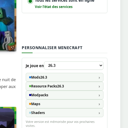
Tous les services sont en ligne
Voir l’état des services
PERSONNALISER MINECRAFT
Je joue en
Mods
26.3
 nuit de
apper aux
Resource Packs
26.3
Modpacks
Maps
Shaders
Votre version est mémorisée pour vos prochaines
visites.