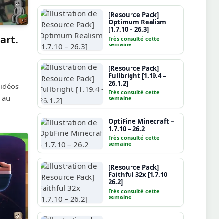
[Resource Pack]
Optimum Realism
[1.7.10 – 26.3]
art.
Très consulté cette
semaine
[Resource Pack]
Fullbright [1.19.4 –
26.1.2]
vidéos
Très consulté cette
 au
semaine
OptiFine Minecraft –
1.7.10 – 26.2
Très consulté cette
semaine
[Resource Pack]
Faithful 32x [1.7.10 –
26.2]
Très consulté cette
semaine