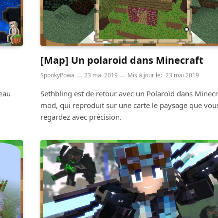
[Map] Un polaroid dans Minecraft
SpookyPowa
23 mai 2019
Mis à jour le:
23 mai 2019
peau
Sethbling est de retour avec un Polaroïd dans Minecr
mod, qui reproduit sur une carte le paysage que vou
regardez avec précision.