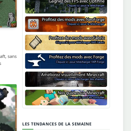
Optifine
NeoForge
Minecraft Fabric
aft, sans
s
Minecraft Forge
Shaders Minecraft
Guide Minecraft
LES TENDANCES DE LA SEMAINE