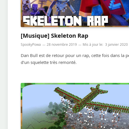
[Musique] Skeleton Rap
SpookyPowa
28 novembre 2019
Mis à jour le:
3 janvier 2020
Dan Bull est de retour pour un rap, cette fois dans la 
d’un squelette très remonté.