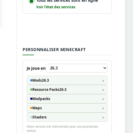
Tous les services sont en ligne
Voir l’état des services
PERSONNALISER MINECRAFT
Je joue en
Mods
26.3
Resource Packs
26.3
Modpacks
Maps
Shaders
Votre version est mémorisée pour vos prochaines
visites.