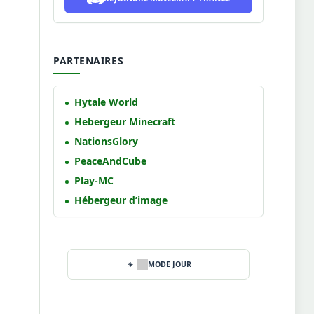
PARTENAIRES
Hytale World
Hebergeur Minecraft
NationsGlory
PeaceAndCube
Play-MC
Hébergeur d’image
MODE JOUR