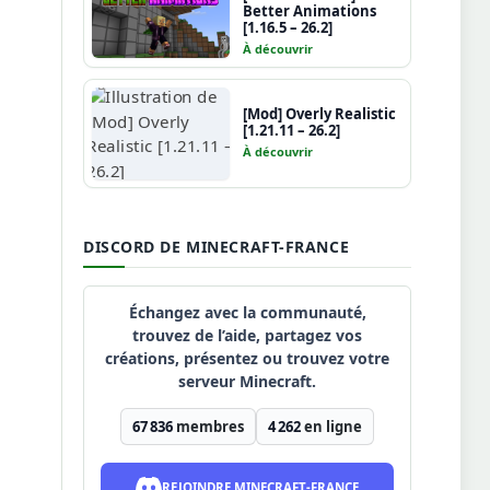
Better Animations
[1.16.5 – 26.2]
À découvrir
[Mod] Overly Realistic
[1.21.11 – 26.2]
À découvrir
DISCORD DE MINECRAFT-FRANCE
Échangez avec la communauté,
trouvez de l’aide, partagez vos
créations, présentez ou trouvez votre
serveur Minecraft.
67 836
membres
4 262
en ligne
REJOINDRE MINECRAFT-FRANCE