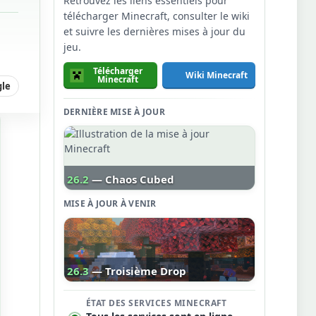
Retrouvez les liens essentiels pour
télécharger Minecraft, consulter le wiki
et suivre les dernières mises à jour du
jeu.
Télécharger
Wiki Minecraft
Minecraft
gle
DERNIÈRE MISE À JOUR
26.2
— Chaos Cubed
MISE À JOUR À VENIR
26.3
— Troisième Drop
ÉTAT DES SERVICES MINECRAFT