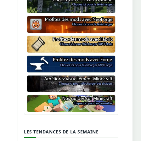
Optifine
NeoForge
Minecraft Fabric
Minecraft Forge
Shaders Minecraft
Guide Minecraft
LES TENDANCES DE LA SEMAINE