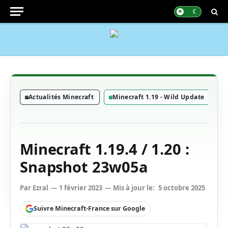
Actualités Minecraft
Minecraft 1.19 - Wild Update
M
Minecraft 1.19.4 / 1.20 :
Snapshot 23w05a
Par
Ezral
1 février 2023
Mis à jour le:
5 octobre 2025
Suivre Minecraft-France sur Google