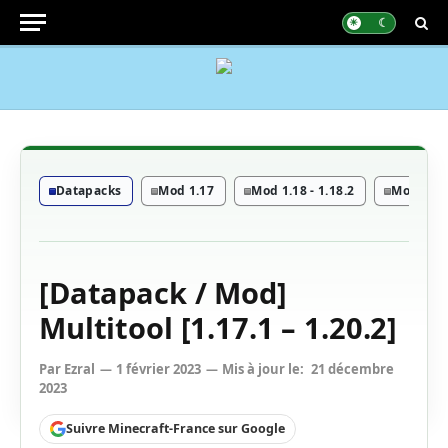
Datapacks
Mod 1.17
Mod 1.18 - 1.18.2
Mod 1.19 
[Datapack / Mod]
Multitool [1.17.1 – 1.20.2]
Par
Ezral
1 février 2023
Mis à jour le:
21 décembre
2023
Suivre Minecraft-France sur Google