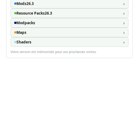
Mods
26.3
Resource Packs
26.3
Modpacks
Maps
Shaders
Votre version est mémorisée pour vos prochaines visites.