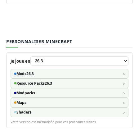
PERSONNALISER MINECRAFT
Je joue en
Mods
26.3
Resource Packs
26.3
Modpacks
Maps
Shaders
Votre version est mémorisée pour vos prochaines visites.