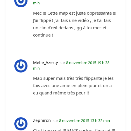
min
Mec !!! Cette map est juste oppressante !!!
J’ai flippé ! J’ai fais une vidéo , je t’ai fais
un clin d’œil dedans , gg à toi mec et
continue !
Melle_Azerty
sur
8 novembre 2015 19 h 38
min
Map super mais très très flippante je les
fais avec une amie en plein jour et on a
eu quand même très peur !!
Zephiron
sur
8 novembre 2015 13 h 32 min
C’est trop cool !!! MAIS surtout flippant !!!