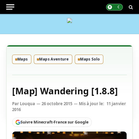
Maps
Maps Aventure
Maps Solo
[Map] Wandering [1.8.8]
Par
Louqua
26 octobre 2015
Mis à jour le:
11 janvier
2016
Suivre Minecraft-France sur Google