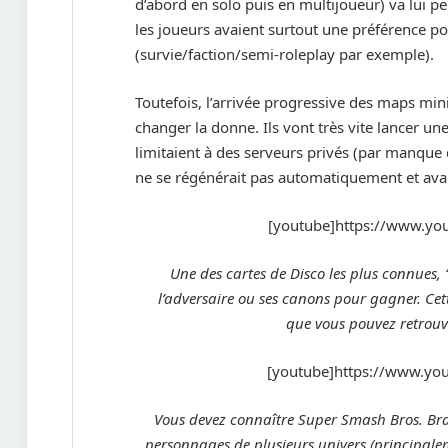
d’abord en solo puis en multijoueur) va lui p
les joueurs avaient surtout une préférence p
(survie/faction/semi-roleplay par exemple).
Toutefois, l’arrivée progressive des maps mini
changer la donne. Ils vont très vite lancer 
limitaient à des serveurs privés (par manque d
ne se régénérait pas automatiquement et ava
[youtube]https://www.y
Une des cartes de Disco les plus connues, “
l’adversaire ou ses canons pour gagner. Cette
que vous pouvez retrou
[youtube]https://www.y
Vous devez connaître Super Smash Bros. Brawl
personnages de plusieurs univers (principale