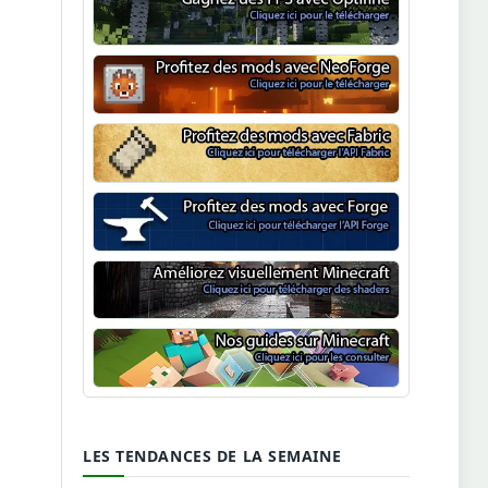
Optifine
NeoForge
Minecraft Fabric
Minecraft Forge
Shaders Minecraft
Guide Minecraft
LES TENDANCES DE LA SEMAINE