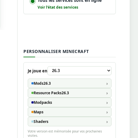
Tous les services sont en ligne
Voir l’état des services
PERSONNALISER MINECRAFT
Je joue en
Mods
26.3
Resource Packs
26.3
Modpacks
Maps
Shaders
Votre version est mémorisée pour vos prochaines
visites.