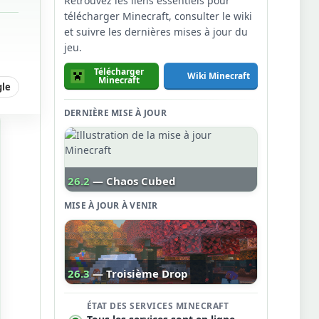
Retrouvez les liens essentiels pour
télécharger Minecraft, consulter le wiki
et suivre les dernières mises à jour du
jeu.
Télécharger
Wiki Minecraft
Minecraft
gle
DERNIÈRE MISE À JOUR
26.2
— Chaos Cubed
MISE À JOUR À VENIR
26.3
— Troisième Drop
ÉTAT DES SERVICES MINECRAFT