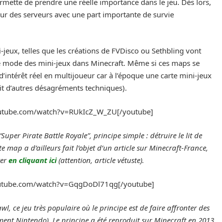
ermette de prendre une réelle importance dans le jeu. Dès lors,
our des serveurs avec une part importante de survie
-jeux, telles que les créations de FVDisco ou Sethbling vont
une mode des mini-jeux dans Minecraft. Même si ces maps se
’intérêt réel en multijoueur car à l’époque une carte mini-jeux
it d’autres désagréments techniques).
outube.com/watch?v=RUkIcZ_W_ZU[/youtube]
Super Pirate Battle Royale”, principe simple : détruire le lit de
 map a d’ailleurs fait l’objet d’un article sur Minecraft-France,
ver
en cliquant ici
(attention, article vétuste).
outube.com/watch?v=GqgDoDl71qg[/youtube]
, ce jeu très populaire où le principe est de faire affronter des
ment Nintendo). Le principe a été reproduit sur Minecraft en 2013