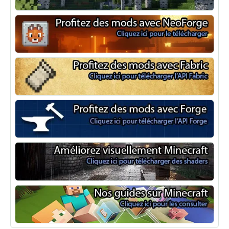
Optifine
NeoForge
Minecraft Fabric
Minecraft Forge
Shaders Minecraft
Guide Minecraft