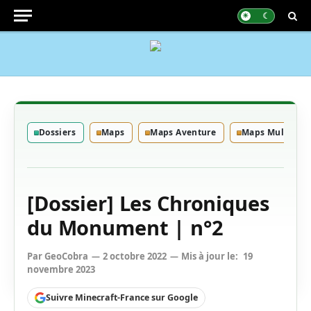
Dossiers
Maps
Maps Aventure
Maps Multijoue
[Dossier] Les Chroniques
du Monument | n°2
Par
GeoCobra
2 octobre 2022
Mis à jour le:
19
novembre 2023
Suivre Minecraft-France sur Google