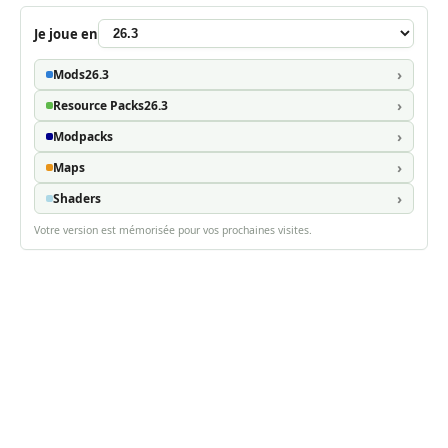
Je joue en
Mods
26.3
Resource Packs
26.3
Modpacks
Maps
Shaders
Votre version est mémorisée pour vos prochaines visites.