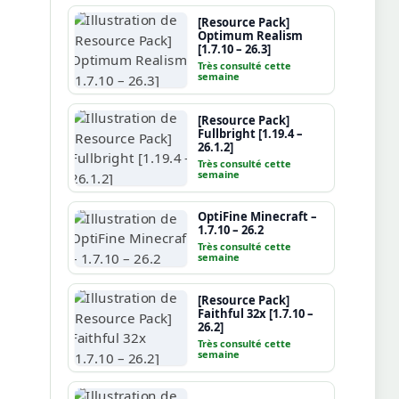
[Resource Pack]
Optimum Realism
[1.7.10 – 26.3]
Très consulté cette
semaine
[Resource Pack]
Fullbright [1.19.4 –
26.1.2]
Très consulté cette
semaine
OptiFine Minecraft –
1.7.10 – 26.2
Très consulté cette
semaine
[Resource Pack]
Faithful 32x [1.7.10 –
26.2]
Très consulté cette
semaine