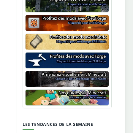
Optifine
NeoForge
Minecraft Fabric
Minecraft Forge
Shaders Minecraft
Guide Minecraft
LES TENDANCES DE LA SEMAINE