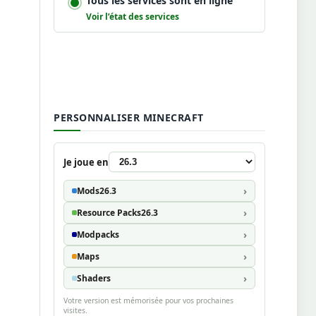
Tous les services sont en ligne
Voir l’état des services
PERSONNALISER MINECRAFT
Je joue en
Mods
26.3
Resource Packs
26.3
Modpacks
Maps
Shaders
Votre version est mémorisée pour vos prochaines
visites.