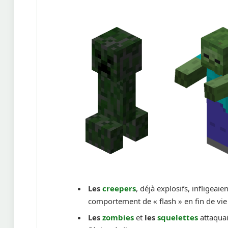
Les
creepers
, déjà explosifs, infligeai
comportement de « flash » en fin de vie 
Les
zombies
et
les
squelettes
attaquai