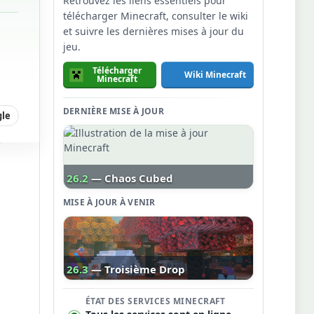
Retrouvez les liens essentiels pour
télécharger Minecraft, consulter le wiki
et suivre les dernières mises à jour du
jeu.
Télécharger
Wiki Minecraft
Minecraft
DERNIÈRE MISE À JOUR
gle
26.2
— Chaos Cubed
MISE À JOUR À VENIR
26.3
— Troisième Drop
ÉTAT DES SERVICES MINECRAFT