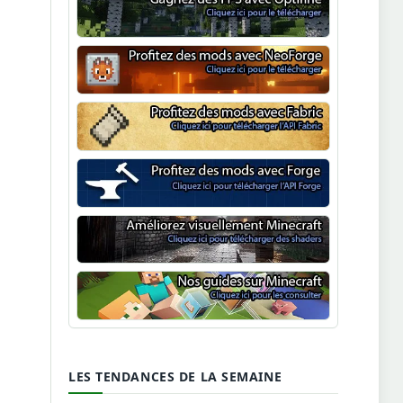
Optifine
NeoForge
Minecraft Fabric
Minecraft Forge
Shaders Minecraft
Guide Minecraft
LES TENDANCES DE LA SEMAINE