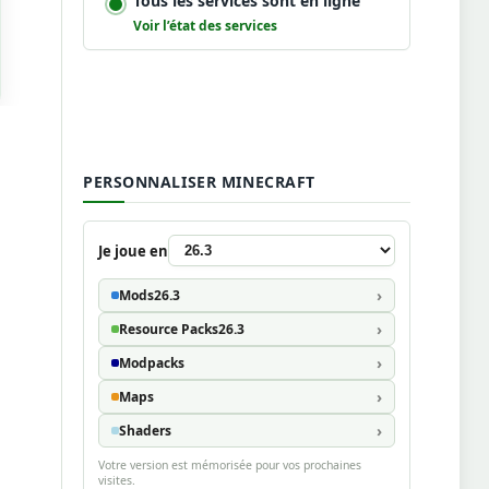
Tous les services sont en ligne
Voir l’état des services
PERSONNALISER MINECRAFT
Je joue en
Mods
26.3
Resource Packs
26.3
Modpacks
Maps
Shaders
Votre version est mémorisée pour vos prochaines
visites.