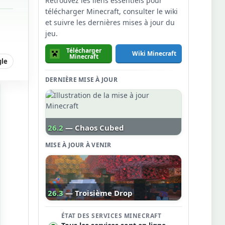
Retrouvez les liens essentiels pour
télécharger Minecraft, consulter le wiki
et suivre les dernières mises à jour du
jeu.
Télécharger
Wiki Minecraft
Minecraft
gle
DERNIÈRE MISE À JOUR
26.2
— Chaos Cubed
MISE À JOUR À VENIR
26.3
— Troisième Drop
ÉTAT DES SERVICES MINECRAFT