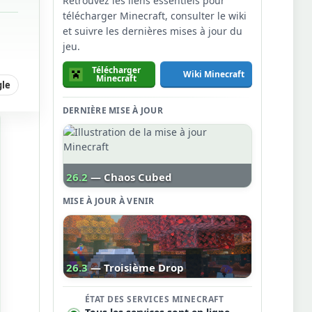
Retrouvez les liens essentiels pour
télécharger Minecraft, consulter le wiki
et suivre les dernières mises à jour du
jeu.
Télécharger
Wiki Minecraft
Minecraft
gle
DERNIÈRE MISE À JOUR
26.2
— Chaos Cubed
MISE À JOUR À VENIR
26.3
— Troisième Drop
ÉTAT DES SERVICES MINECRAFT