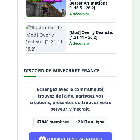
Better Animations
[1.16.5 – 26.2]
À découvrir
[Mod] Overly Realistic
[1.21.11 – 26.2]
À découvrir
DISCORD DE MINECRAFT-FRANCE
Échangez avec la communauté,
trouvez de l’aide, partagez vos
créations, présentez ou trouvez votre
serveur Minecraft.
67 840
membres
12 917
en ligne
REJOINDRE MINECRAFT-FRANCE