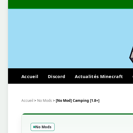
Accueil
Discord
Actualités Minecraft
Accueil
>
No Mods
>
[No Mod] Camping [1.8+]
No Mods