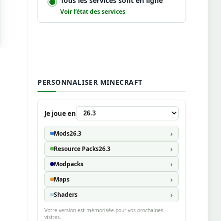
Tous les services sont en ligne
Voir l’état des services
PERSONNALISER MINECRAFT
Je joue en
Mods
26.3
Resource Packs
26.3
Modpacks
Maps
Shaders
Votre version est mémorisée pour vos prochaines
visites.