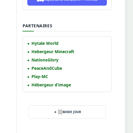
PARTENAIRES
Hytale World
Hebergeur Minecraft
NationsGlory
PeaceAndCube
Play-MC
Hébergeur d’image
MODE JOUR