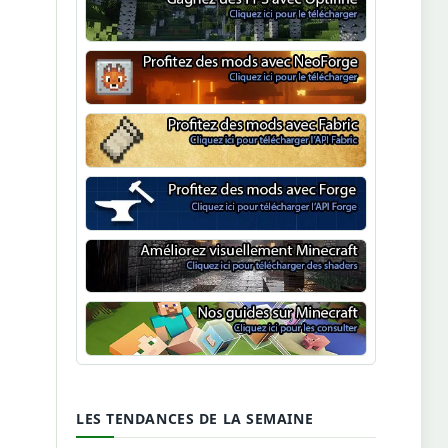
Optifine
NeoForge
Minecraft Fabric
Minecraft Forge
Shaders Minecraft
Guide Minecraft
LES TENDANCES DE LA SEMAINE