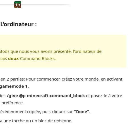
L’ordinateur :
ods que nous vous avons présenté, l’ordinateur de
mais
deux
Command Blocks.
onc en 2 parties: Pour commencer, créez votre monde, en activant
/gamemode 1
.
de :
/give @p minecraft:command_block
et posez-le à votre
 préférence.
récédemment copiée, puis cliquez sur
“Done”
.
a une torche ou un bloc de redstone.