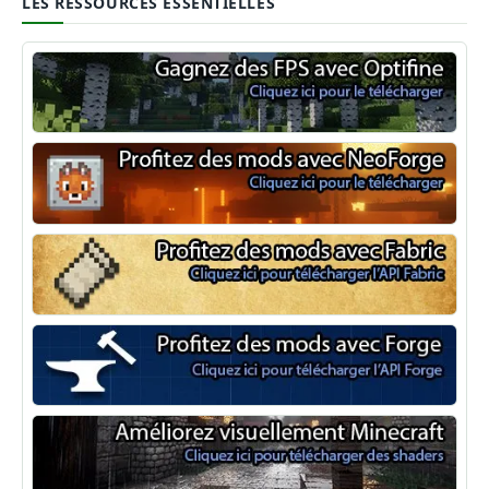
LES RESSOURCES ESSENTIELLES
Optifine
NeoForge
Minecraft Fabric
Minecraft Forge