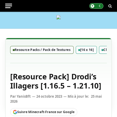
Resource Packs / Pack de Textures
[16 x 16]
Classiq
[Resource Pack] Drodi’s
Illagers [1.16.5 – 1.21.10]
Par
YanisBft
24 octobre 2023
Mis à jour le:
25 mai
2026
Suivre Minecraft-France sur Google