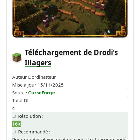
Téléchargement de Drodi’s
Illagers
Auteur
Dordinatteur
Mise à jour
15/11/2025
Source
CurseForge
Total DL
4
Résolution :
16X
Recommandé :
Pour profiter pleinement du pack, il est recommandé