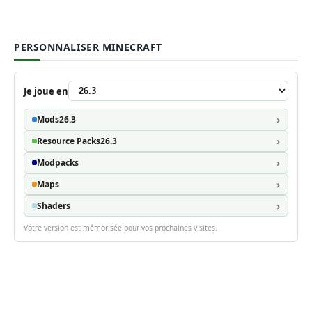
PERSONNALISER MINECRAFT
Je joue en
Mods
26.3
Resource Packs
26.3
Modpacks
Maps
Shaders
Votre version est mémorisée pour vos prochaines visites.