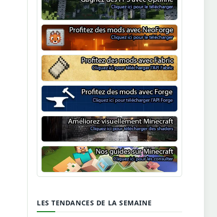
Optifine
NeoForge
Minecraft Fabric
Minecraft Forge
Shaders Minecraft
Guide Minecraft
LES TENDANCES DE LA SEMAINE