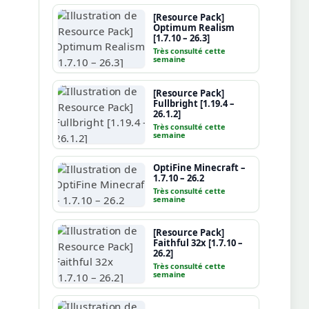
[Resource Pack]
Optimum Realism
[1.7.10 – 26.3]
Très consulté cette
semaine
[Resource Pack]
Fullbright [1.19.4 –
26.1.2]
Très consulté cette
semaine
OptiFine Minecraft –
1.7.10 – 26.2
Très consulté cette
semaine
[Resource Pack]
Faithful 32x [1.7.10 –
26.2]
Très consulté cette
semaine