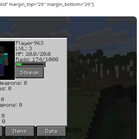
solid” margin_top=”20″ margin_bottom=”20″]