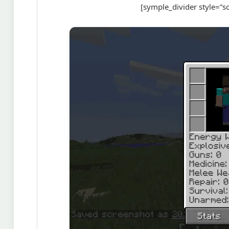
[symple_divider style=”