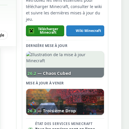
Retrouvez les liens essentiels pour
télécharger Minecraft, consulter le wiki
et suivre les dernières mises à jour du
jeu.
Télécharger
Wiki Minecraft
Minecraft
gle
DERNIÈRE MISE À JOUR
26.2
— Chaos Cubed
MISE À JOUR À VENIR
26.3
— Troisième Drop
ÉTAT DES SERVICES MINECRAFT