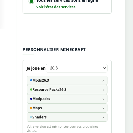
Tous les services sont en ligne
Voir l’état des services
PERSONNALISER MINECRAFT
Je joue en
Mods
26.3
Resource Packs
26.3
Modpacks
Maps
Shaders
Votre version est mémorisée pour vos prochaines
visites.