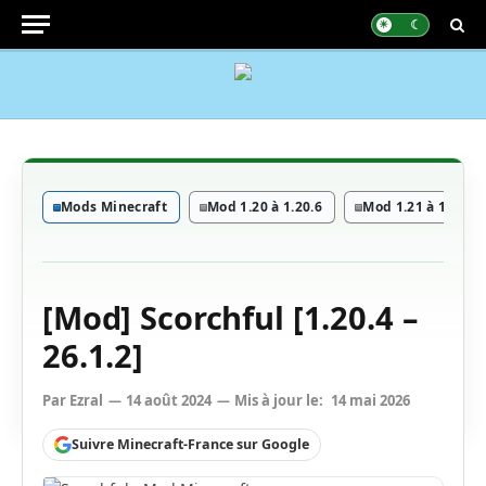
Mods Minecraft
Mod 1.20 à 1.20.6
Mod 1.21 à 1.21.11
[Mod] Scorchful [1.20.4 –
26.1.2]
Par
Ezral
14 août 2024
Mis à jour le:
14 mai 2026
Suivre Minecraft-France sur Google