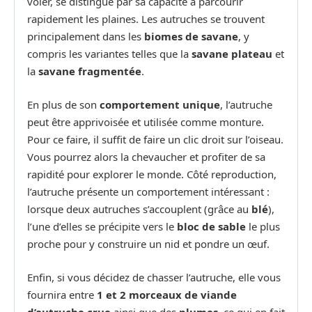
voler, se distingue par sa capacité à parcourir
rapidement les plaines. Les autruches se trouvent
principalement dans les
biomes de savane
, y
compris les variantes telles que la
savane plateau
et
la
savane fragmentée
.
En plus de son
comportement unique
, l’autruche
peut être apprivoisée et utilisée comme monture.
Pour ce faire, il suffit de faire un clic droit sur l’oiseau.
Vous pourrez alors la chevaucher et profiter de sa
rapidité pour explorer le monde. Côté reproduction,
l’autruche présente un comportement intéressant :
lorsque deux autruches s’accouplent (grâce au
blé
),
l’une d’elles se précipite vers le
bloc de sable
le plus
proche pour y construire un nid et pondre un œuf.
Enfin, si vous décidez de chasser l’autruche, elle vous
fournira entre
1 et 2 morceaux de viande
d’autruche crue
ainsi que des
plumes
, ce qui en fait