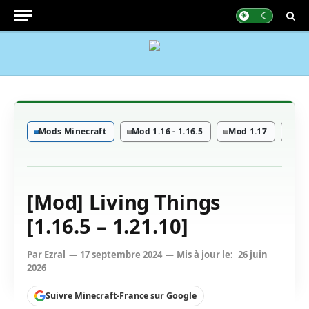
Mods Minecraft
Mod 1.16 - 1.16.5
Mod 1.17
Mod
[Mod] Living Things
[1.16.5 – 1.21.10]
Par
Ezral
17 septembre 2024
Mis à jour le:
26 juin
2026
Suivre Minecraft-France sur Google