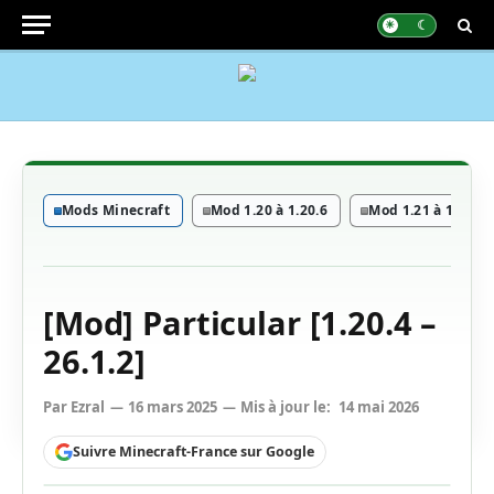
Mods Minecraft
Mod 1.20 à 1.20.6
Mod 1.21 à 1.21.11
[Mod] Particular [1.20.4 –
26.1.2]
Par
Ezral
16 mars 2025
Mis à jour le:
14 mai 2026
Suivre Minecraft-France sur Google