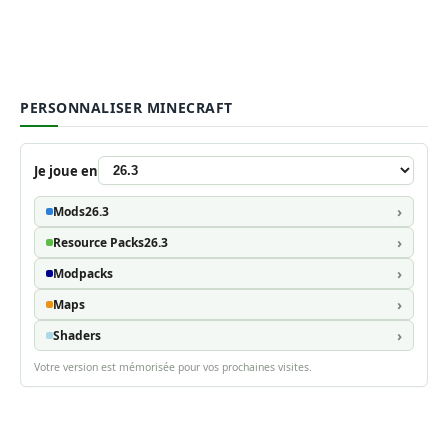
PERSONNALISER MINECRAFT
Je joue en
Mods
26.3
Resource Packs
26.3
Modpacks
Maps
Shaders
Votre version est mémorisée pour vos prochaines visites.