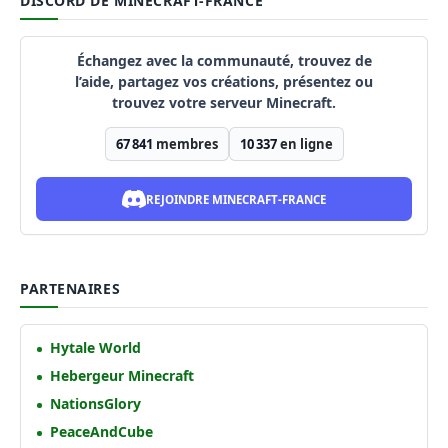
DISCORD DE MINECRAFT-FRANCE
Échangez avec la communauté, trouvez de
l’aide, partagez vos créations, présentez ou
trouvez votre serveur Minecraft.
67 841
membres
10 337
en ligne
REJOINDRE MINECRAFT-FRANCE
PARTENAIRES
Hytale World
Hebergeur Minecraft
NationsGlory
PeaceAndCube