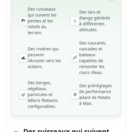
Des ruisseaux
Des lacs et
qui suivent les
étangs générés
🏞️
💧
pentes et les
à différentes
reliefs du
altitudes.
terrain.
Des courants,
Des rivières qui
cascades et
peuvent
bateaux
🌊
🛶
s’écouler vers les
capables de
océans.
remonter les
cours d’eau.
Des berges,
Des préréglages
végétaux,
de performance
🌿
⚙️
particules et
allant de Potato
débris flottants
à Max.
configurables.
Des ruisseaux qui suivent