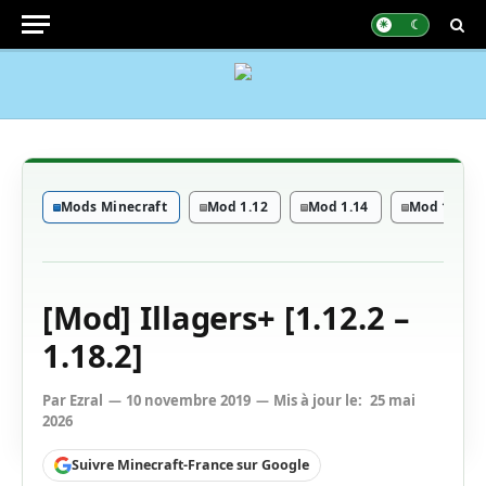
Mods Minecraft
Mod 1.12
Mod 1.14
Mod 1.15
[Mod] Illagers+ [1.12.2 –
1.18.2]
Par
Ezral
10 novembre 2019
Mis à jour le:
25 mai
2026
Suivre Minecraft-France sur Google