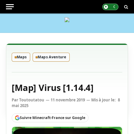
Maps
Maps Aventure
[Map] Virus [1.14.4]
Par
Toutoutatou
11 novembre 2019
Mis à jour le:
8
mai 2025
Suivre Minecraft-France sur Google