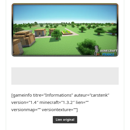
[gameinfo titre=”Informations” auteur=”carstenk”
version=”1.4″ minecraft=”1.3.2″ lien=””
versionmap=”” versiontexture=””]
Lien original