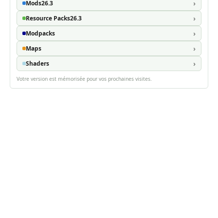
Mods
26.3
Resource Packs
26.3
Modpacks
Maps
Shaders
Votre version est mémorisée pour vos prochaines visites.