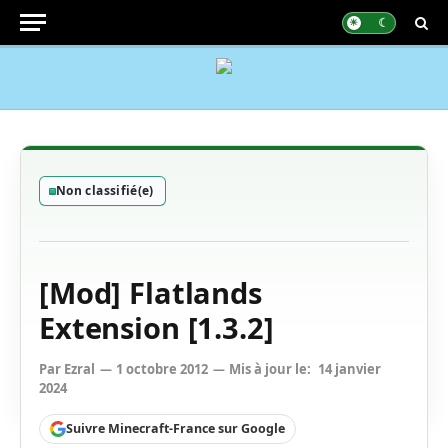
Non classifié(e)
[Mod] Flatlands
Extension [1.3.2]
Par
Ezral
1 octobre 2012
Mis à jour le:
14 janvier
2024
Suivre Minecraft-France sur Google