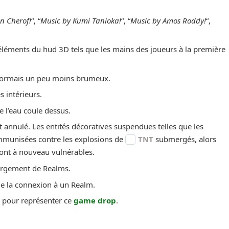
n Cherof!
“, “
Music by Kumi Tanioka!
“, “
Music by Amos Roddy!
“,
éléments du hud 3D tels que les mains des joueurs à la première
ésormais un peu moins brumeux.
s intérieurs.
de l’eau coule dessus.
t annulé. Les entités décoratives suspendues telles que les
immunisées contre les explosions de
TNT
submergés, alors
ont à nouveau vulnérables.
argement de Realms.
 de la connexion à un Realm.
e pour représenter ce
game drop
.