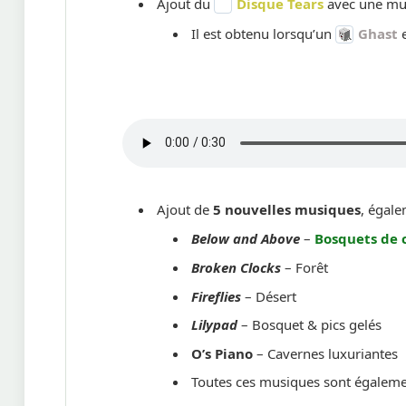
Ajout du
Disque Tears
avec une mu
Il est obtenu lorsqu’un
Ghast
e
Ajout de
5 nouvelles musiques
, égal
Below and Above
–
Bosquets de c
Broken Clocks
– Forêt
Fireflies
– Désert
Lilypad
– Bosquet & pics gelés
O’s Piano
– Cavernes luxuriantes
Toutes ces musiques sont également