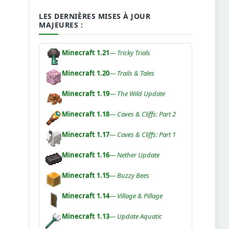
LES DERNIÈRES MISES À JOUR
MAJEURES :
Minecraft 1.21
— Tricky Trials
Minecraft 1.20
— Trails & Tales
Minecraft 1.19
— The Wild Update
Minecraft 1.18
— Caves & Cliffs: Part 2
Minecraft 1.17
— Caves & Cliffs: Part 1
Minecraft 1.16
— Nether Update
Minecraft 1.15
— Buzzy Bees
Minecraft 1.14
— Village & Pillage
Minecraft 1.13
— Update Aquatic