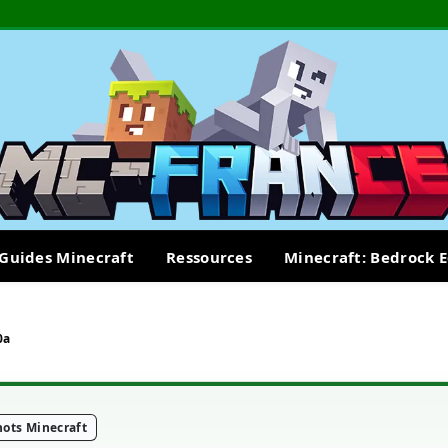
Guides Minecraft
Ressources
Minecraft: Bedrock E
0a
ots Minecraft