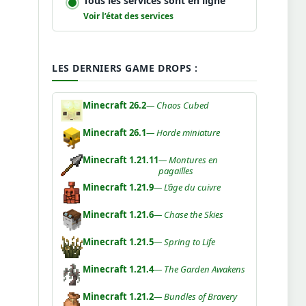
Tous les services sont en ligne
Voir l’état des services
LES DERNIERS GAME DROPS :
Minecraft 26.2
— Chaos Cubed
Minecraft 26.1
— Horde miniature
Minecraft 1.21.11
— Montures en
pagailles
Minecraft 1.21.9
— L’âge du cuivre
Minecraft 1.21.6
— Chase the Skies
Minecraft 1.21.5
— Spring to Life
Minecraft 1.21.4
— The Garden Awakens
Minecraft 1.21.2
— Bundles of Bravery