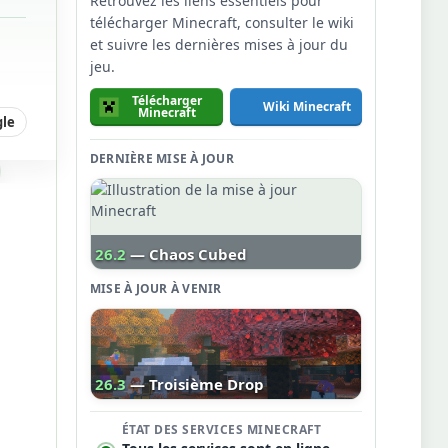
Retrouvez les liens essentiels pour
télécharger Minecraft, consulter le wiki
et suivre les dernières mises à jour du
jeu.
Télécharger
Wiki Minecraft
Minecraft
gle
DERNIÈRE MISE À JOUR
26.2
— Chaos Cubed
MISE À JOUR À VENIR
26.3
— Troisième Drop
ÉTAT DES SERVICES MINECRAFT