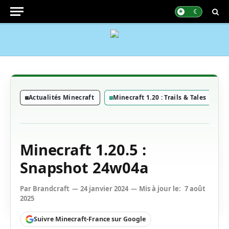
Actualités Minecraft
Minecraft 1.20 : Trails & Tales
S
Minecraft 1.20.5 :
Snapshot 24w04a
Par
Brandcraft
24 janvier 2024
Mis à jour le:
7 août
2025
Suivre Minecraft-France sur Google