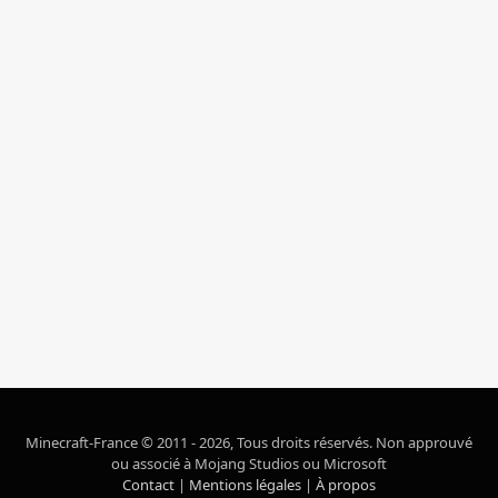
Minecraft-France © 2011 - 2026, Tous droits réservés. Non approuvé
ou associé à Mojang Studios ou Microsoft
Contact
|
Mentions légales
|
À propos