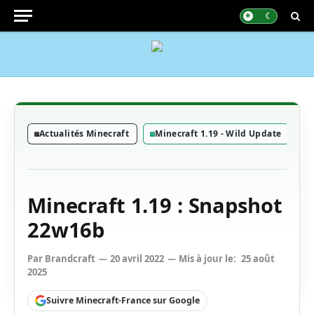
Actualités Minecraft
Minecraft 1.19 - Wild Update
S
Minecraft 1.19 : Snapshot
22w16b
Par
Brandcraft
20 avril 2022
Mis à jour le:
25 août
2025
Suivre Minecraft-France sur Google