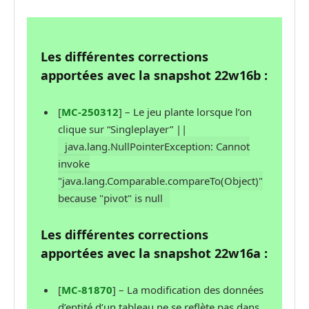
Les différentes corrections
apportées avec la snapshot 22w16b :
[
MC-250312
] – Le jeu plante lorsque l’on
clique sur “Singleplayer” ||
java.lang.NullPointerException: Cannot
invoke
"java.lang.Comparable.compareTo(Object)"
because "pivot" is null
Les différentes corrections
apportées avec la snapshot 22w16a :
[
MC-81870
] – La modification des données
d’entité d’un tableau ne se reflète pas dans