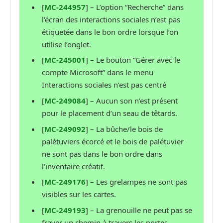
[
MC-244957
] – L’option “Recherche” dans
l’écran des interactions sociales n’est pas
étiquetée dans le bon ordre lorsque l’on
utilise l’onglet.
[
MC-245001
] – Le bouton “Gérer avec le
compte Microsoft” dans le menu
Interactions sociales n’est pas centré
[
MC-249084
] – Aucun son n’est présent
pour le placement d’un seau de têtards.
[
MC-249092
] – La bûche/le bois de
palétuviers écorcé et le bois de palétuvier
ne sont pas dans le bon ordre dans
l’inventaire créatif.
[
MC-249176
] – Les grelampes ne sont pas
visibles sur les cartes.
[
MC-249193
] – La grenouille ne peut pas se
frayer un chemin à travers les portes