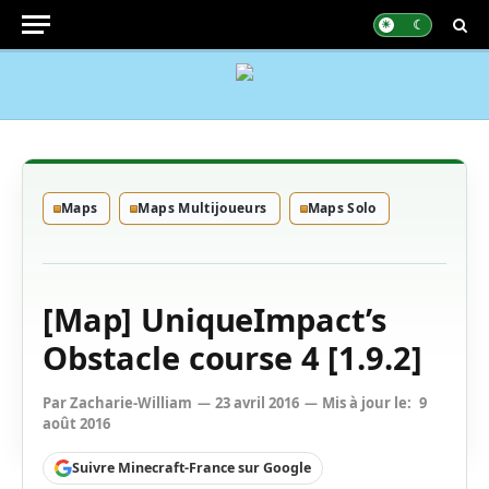
Maps
Maps Multijoueurs
Maps Solo
[Map] UniqueImpact’s
Obstacle course 4 [1.9.2]
Par
Zacharie-William
23 avril 2016
Mis à jour le:
9
août 2016
Suivre Minecraft-France sur Google