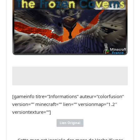
[gameinfo titre=”Informations” auteur=”colorfusion”
version=”” minecraft=”” lien=”” versionmap=”1.2″
versiontexture=””]
Lien Original