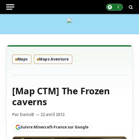
Maps
Maps Aventure
[Map CTM] The Frozen
caverns
Par
DamsB
22 avril 2012
Suivre Minecraft-France sur Google