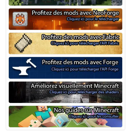
Optifine
NeoForge
Minecraft Fabric
Minecraft Forge
Shaders Minecraft
Guide Minecraft