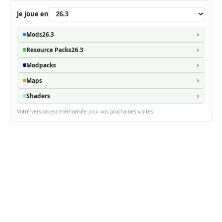
Je joue en
Mods
26.3
Resource Packs
26.3
Modpacks
Maps
Shaders
Votre version est mémorisée pour vos prochaines visites.