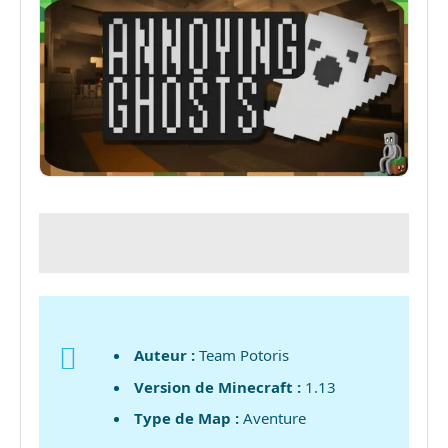
Auteur :
Team Potoris
Version de Minecraft :
1.13
Type de Map :
Aventure