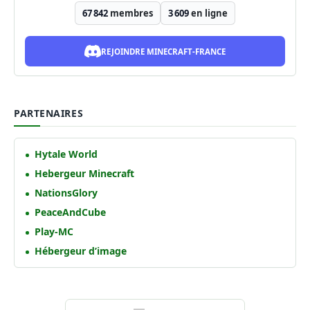
67 842
membres
3 609
en ligne
REJOINDRE MINECRAFT-FRANCE
PARTENAIRES
Hytale World
Hebergeur Minecraft
NationsGlory
PeaceAndCube
Play-MC
Hébergeur d’image