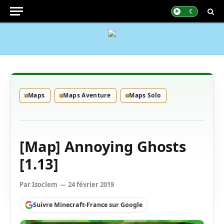
Maps
Maps Aventure
Maps Solo
[Map] Annoying Ghosts
[1.13]
Par
Isoclem
24 février 2019
Suivre Minecraft-France sur Google