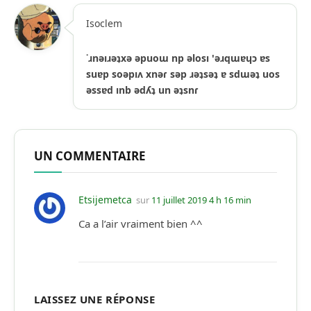
Isoclem
˙ɹnǝıɹǝʇxǝ ǝpuoɯ np ǝlosı 'ǝɹqɯɐɥɔ ɐs
suɐp soǝpıʌ xnǝɾ sǝp ɹǝʇsǝʇ ɐ sdɯǝʇ uos
ǝssɐd ınb ǝdʎʇ un ǝʇsnɾ
UN COMMENTAIRE
Etsijemetca
sur
11 juillet 2019 4 h 16 min
Ca a l’air vraiment bien ^^
LAISSEZ UNE RÉPONSE