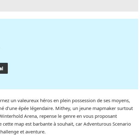
4
al
arnez un valeureux héros en plein possession de ses moyens,
rmé d’une épée légendaire. Mithey, un jeune mapmaker surtout
Winterhold Arena, repense le genre en vous proposant
que cette map est barbante à souhait, car Adventurous Scenario
challenge et aventure.