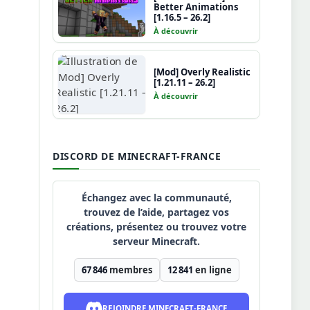
Better Animations
[1.16.5 – 26.2]
À découvrir
[Mod] Overly Realistic
[1.21.11 – 26.2]
À découvrir
DISCORD DE MINECRAFT-FRANCE
Échangez avec la communauté,
trouvez de l’aide, partagez vos
créations, présentez ou trouvez votre
serveur Minecraft.
67 846
membres
12 841
en ligne
REJOINDRE MINECRAFT-FRANCE