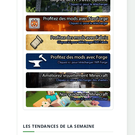
Optifine
NeoForge
Minecraft Fabric
Minecraft Forge
Shaders Minecraft
Guide Minecraft
LES TENDANCES DE LA SEMAINE