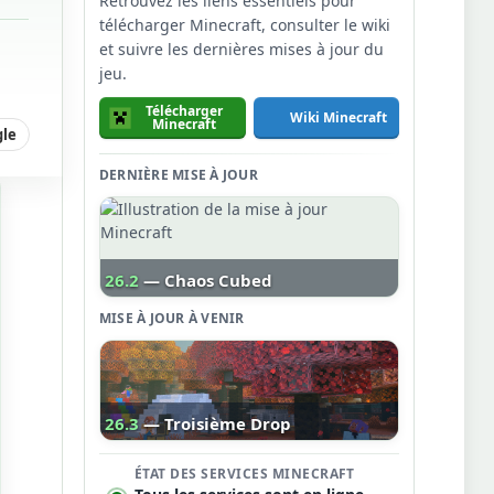
Retrouvez les liens essentiels pour
télécharger Minecraft, consulter le wiki
et suivre les dernières mises à jour du
jeu.
Télécharger
Wiki Minecraft
Minecraft
gle
DERNIÈRE MISE À JOUR
26.2
— Chaos Cubed
MISE À JOUR À VENIR
26.3
— Troisième Drop
ÉTAT DES SERVICES MINECRAFT