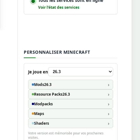
Tous les services sont en ligne
Voir l’état des services
PERSONNALISER MINECRAFT
Je joue en
Mods
26.3
Resource Packs
26.3
Modpacks
Maps
Shaders
Votre version est mémorisée pour vos prochaines
visites.