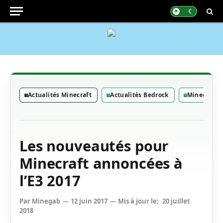
Actualités Minecraft
Actualités Bedrock
Minecraft: 
Les nouveautés pour
Minecraft annoncées à
l’E3 2017
Par
Minegab
12 juin 2017
Mis à jour le:
20 juillet
2018