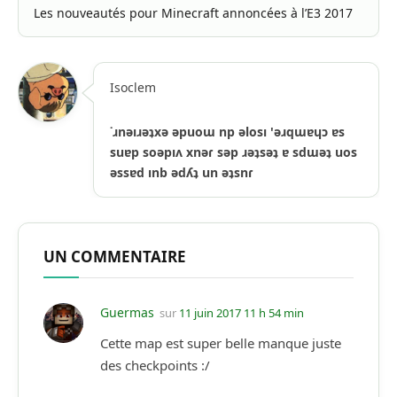
Les nouveautés pour Minecraft annoncées à l’E3 2017
Isoclem
˙ɹnǝıɹǝʇxǝ ǝpuoɯ np ǝlosı 'ǝɹqɯɐɥɔ ɐs
suɐp soǝpıʌ xnǝɾ sǝp ɹǝʇsǝʇ ɐ sdɯǝʇ uos
ǝssɐd ınb ǝdʎʇ un ǝʇsnɾ
UN COMMENTAIRE
Guermas
sur
11 juin 2017 11 h 54 min
Cette map est super belle manque juste
des checkpoints :/