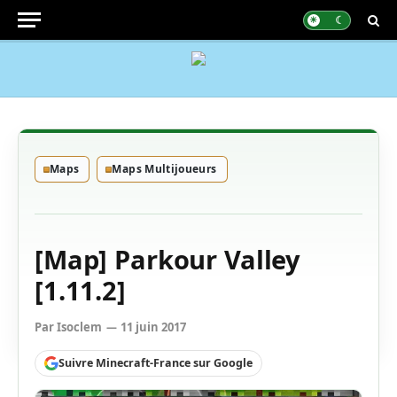
Maps
Maps Multijoueurs
[Map] Parkour Valley
[1.11.2]
Par
Isoclem
11 juin 2017
Suivre Minecraft-France sur Google