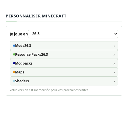
PERSONNALISER MINECRAFT
Je joue en
Mods
26.3
Resource Packs
26.3
Modpacks
Maps
Shaders
Votre version est mémorisée pour vos prochaines visites.