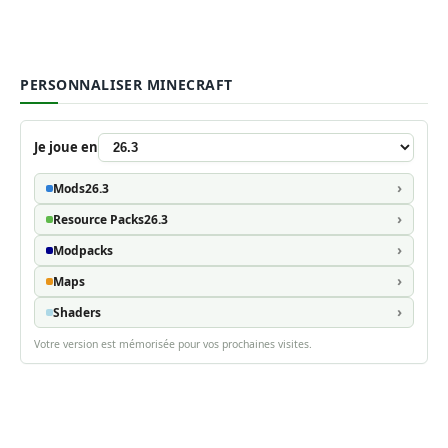
PERSONNALISER MINECRAFT
Je joue en
Mods
26.3
Resource Packs
26.3
Modpacks
Maps
Shaders
Votre version est mémorisée pour vos prochaines visites.