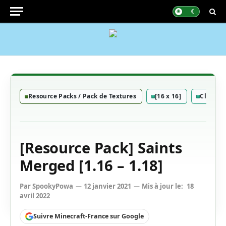
Resource Packs / Pack de Textures
[16 x 16]
Classiq
[Resource Pack] Saints
Merged [1.16 – 1.18]
Par
SpookyPowa
12 janvier 2021
Mis à jour le:
18
avril 2022
Suivre Minecraft-France sur Google