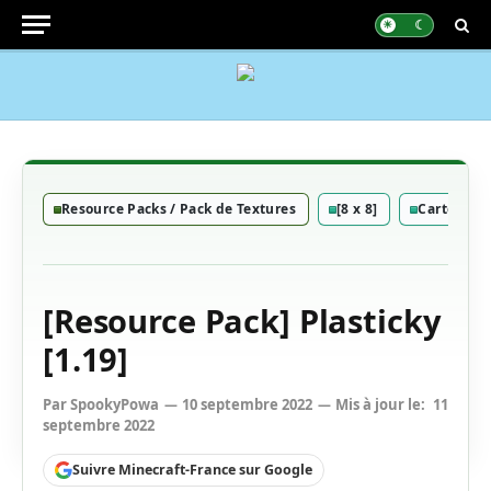
Resource Packs / Pack de Textures
[8 x 8]
Cartoon
[Resource Pack] Plasticky
[1.19]
Par
SpookyPowa
10 septembre 2022
Mis à jour le:
11
septembre 2022
Suivre Minecraft-France sur Google