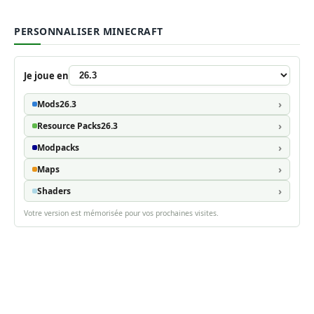
PERSONNALISER MINECRAFT
Je joue en
Mods
26.3
Resource Packs
26.3
Modpacks
Maps
Shaders
Votre version est mémorisée pour vos prochaines visites.