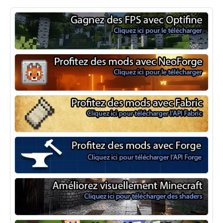
Optifine
NeoForge
Minecraft Fabric
Minecraft Forge
Shaders Minecraft