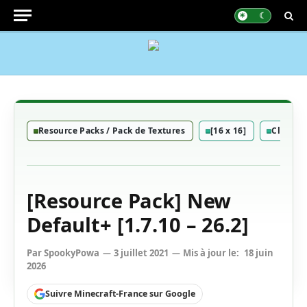
Resource Packs / Pack de Textures
[16 x 16]
Classiq
[Resource Pack] New
Default+ [1.7.10 – 26.2]
Par
SpookyPowa
3 juillet 2021
Mis à jour le:
18 juin
2026
Suivre Minecraft-France sur Google