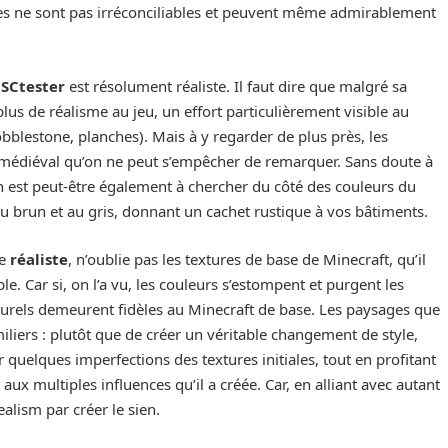
es ne sont pas irréconciliables et peuvent même admirablement
e
SCtester
est résolument réaliste. Il faut dire que malgré sa
lus de réalisme au jeu, un effort particulièrement visible au
bblestone, planches). Mais à y regarder de plus près, les
le médiéval qu’on ne peut s’empêcher de remarquer. Sans doute à
ion est peut-être également à chercher du côté des couleurs du
au brun et au gris, donnant un cachet rustique à vos bâtiments.
re
réaliste
, n’oublie pas les textures de base de Minecraft, qu’il
. Car si, on l’a vu, les couleurs s’estompent et purgent les
naturels demeurent fidèles au Minecraft de base. Les paysages que
liers : plutôt que de créer un véritable changement de style,
quelques imperfections des textures initiales, tout en profitant
ux multiples influences qu’il a créée. Car, en alliant avec autant
ealism par créer le sien.