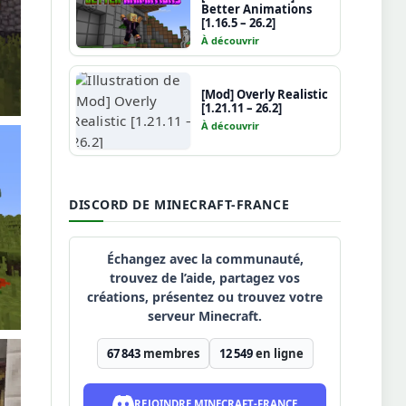
Better Animations
[1.16.5 – 26.2]
À découvrir
[Mod] Overly Realistic
[1.21.11 – 26.2]
À découvrir
DISCORD DE MINECRAFT-FRANCE
Échangez avec la communauté,
trouvez de l’aide, partagez vos
créations, présentez ou trouvez votre
serveur Minecraft.
67 843
membres
12 549
en ligne
REJOINDRE MINECRAFT-FRANCE