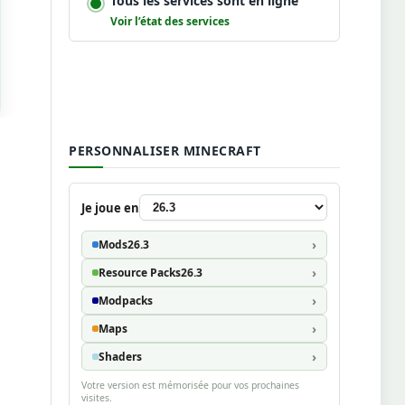
Tous les services sont en ligne
Voir l’état des services
PERSONNALISER MINECRAFT
Je joue en
Mods
26.3
Resource Packs
26.3
Modpacks
Maps
Shaders
Votre version est mémorisée pour vos prochaines
visites.