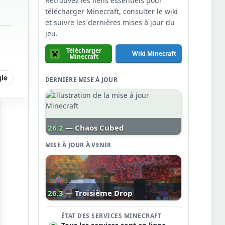
Retrouvez les liens essentiels pour
télécharger Minecraft, consulter le wiki
et suivre les dernières mises à jour du
jeu.
Télécharger
Wiki Minecraft
Minecraft
gle
DERNIÈRE MISE À JOUR
26.2
— Chaos Cubed
MISE À JOUR À VENIR
26.3
— Troisième Drop
ÉTAT DES SERVICES MINECRAFT