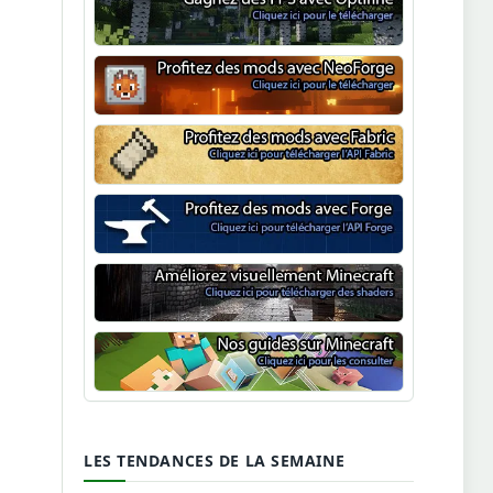
Optifine
NeoForge
Minecraft Fabric
Minecraft Forge
Shaders Minecraft
Guide Minecraft
LES TENDANCES DE LA SEMAINE