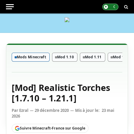
Mods Minecraft
Mod 1.10
Mod 1.11
Mod 1.12
[Mod] Realistic Torches
[1.7.10 – 1.21.1]
Par
Ezral
29 décembre 2020
Mis à jour le:
23 mai
2026
Suivre Minecraft-France sur Google