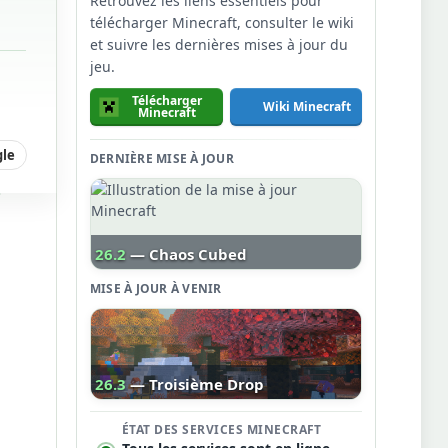
Retrouvez les liens essentiels pour
télécharger Minecraft, consulter le wiki
et suivre les dernières mises à jour du
jeu.
Télécharger
Wiki Minecraft
Minecraft
gle
DERNIÈRE MISE À JOUR
26.2
— Chaos Cubed
MISE À JOUR À VENIR
26.3
— Troisième Drop
ÉTAT DES SERVICES MINECRAFT