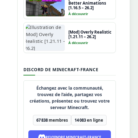
Better Animations
[1.16.5 – 26.2]
À découvrir
[Mod] Overly Realistic
[1.21.11 – 26.2]
À découvrir
DISCORD DE MINECRAFT-FRANCE
Échangez avec la communauté,
trouvez de l’aide, partagez vos
créations, présentez ou trouvez votre
serveur Minecraft.
67 838
membres
14 083
en ligne
REJOINDRE MINECRAFT-FRANCE