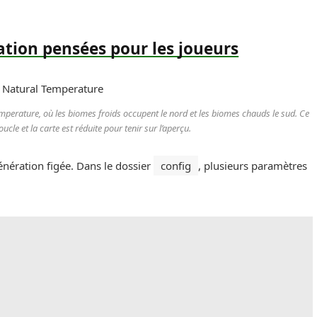
ation pensées pour les joueurs
perature, où les biomes froids occupent le nord et les biomes chauds le sud. Ce
le et la carte est réduite pour tenir sur l’aperçu.
énération figée. Dans le dossier
config
, plusieurs paramètres