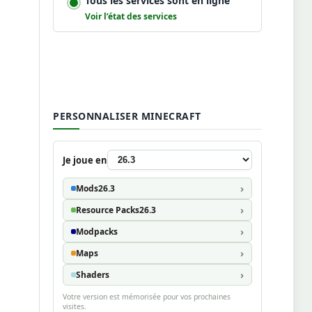
Tous les services sont en ligne
Voir l’état des services
PERSONNALISER MINECRAFT
Je joue en
Mods
26.3
Resource Packs
26.3
Modpacks
Maps
Shaders
Votre version est mémorisée pour vos prochaines
visites.