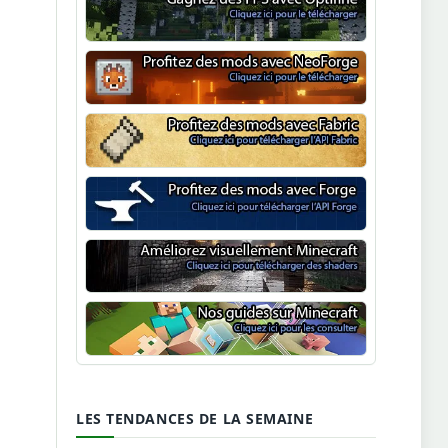
Optifine
NeoForge
Minecraft Fabric
Minecraft Forge
Shaders Minecraft
Guide Minecraft
LES TENDANCES DE LA SEMAINE