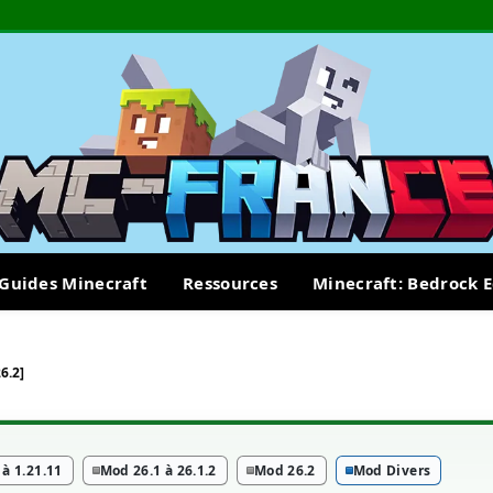
Guides Minecraft
Ressources
Minecraft: Bedrock E
6.2]
à 1.21.11
Mod 26.1 à 26.1.2
Mod 26.2
Mod Divers