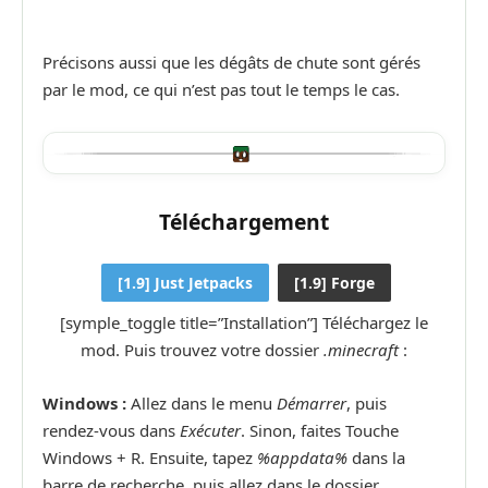
Précisons aussi que les dégâts de chute sont gérés
par le mod, ce qui n’est pas tout le temps le cas.
Téléchargement
[1.9] Just Jetpacks
[1.9] Forge
[symple_toggle title=”Installation”] Téléchargez le
mod. Puis trouvez votre dossier
.minecraft
:
Windows :
Allez dans le menu
Démarrer
, puis
rendez-vous dans
Exécuter
. Sinon, faites Touche
Windows + R. Ensuite, tapez
%appdata%
dans la
barre de recherche, puis allez dans le dossier