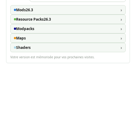
Mods
26.3
Resource Packs
26.3
Modpacks
Maps
Shaders
Votre version est mémorisée pour vos prochaines visites.