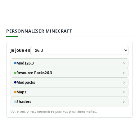
PERSONNALISER MINECRAFT
Je joue en
Mods
26.3
Resource Packs
26.3
Modpacks
Maps
Shaders
Votre version est mémorisée pour vos prochaines visites.