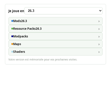
Je joue en
Mods
26.3
Resource Packs
26.3
Modpacks
Maps
Shaders
Votre version est mémorisée pour vos prochaines visites.