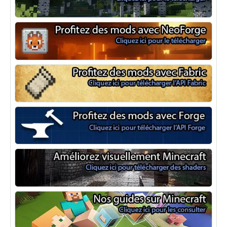
Optifine
NeoForge
Minecraft Fabric
Minecraft Forge
Shaders Minecraft