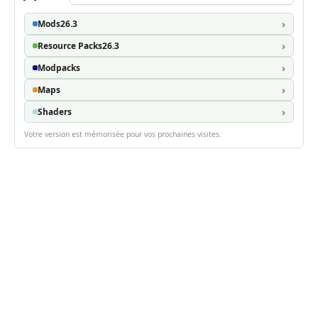
Mods
26.3
Resource Packs
26.3
Modpacks
Maps
Shaders
Votre version est mémorisée pour vos prochaines visites.