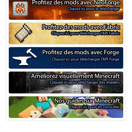
NeoForge
Minecraft Fabric
Minecraft Forge
Shaders Minecraft
Guide Minecraft