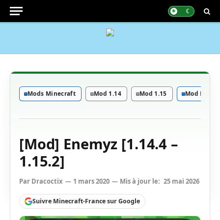
Mods Minecraft
Mod 1.14
Mod 1.15
Mod Divers
[Mod] Enemyz [1.14.4 –
1.15.2]
Par
Dracoctix
1 mars 2020
Mis à jour le:
25 mai 2026
Suivre Minecraft-France sur Google