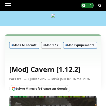
Mods Minecraft
Mod 1.12
Mod Equipements
M
[Mod] Cavern [1.12.2]
Par
Ezral
2 juillet 2017
Mis à jour le:
26 mai 2026
Suivre Minecraft-France sur Google