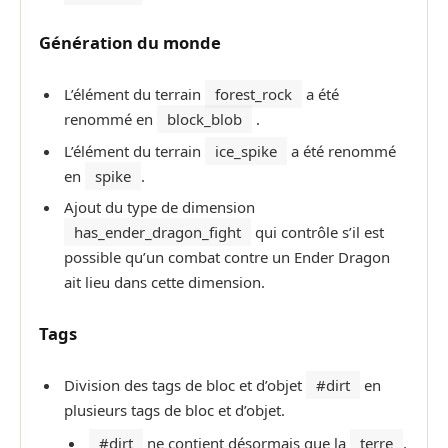
Génération du monde
L’élément du terrain
forest_rock
a été
renommé en
block_blob
.
L’élément du terrain
ice_spike
a été renommé
en
spike
.
Ajout du type de dimension
has_ender_dragon_fight
qui contrôle s’il est
possible qu’un combat contre un Ender Dragon
ait lieu dans cette dimension.
Tags
Division des tags de bloc et d’objet
#dirt
en
plusieurs tags de bloc et d’objet.
#dirt
ne contient désormais que la
terre
,