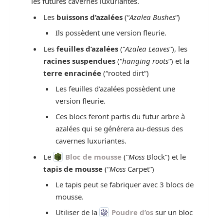
les futures cavernes luxuriantes.
Les
buissons d’azalées
(“
Azalea Bushes
“)
Ils possèdent une version fleurie.
Les
feuilles d’azalées
(“
Azalea Leaves
“), les
racines suspendues
(“
hanging roots
“) et la
terre enracinée
(“rooted dirt”)
Les feuilles d’azalées possèdent une
version fleurie.
Ces blocs feront partis du futur arbre à
azalées qui se générera au-dessus des
cavernes luxuriantes.
Le
Bloc de mousse
(“
Moss
Block”) et le
tapis de mousse
(“
Moss
Carpet”)
Le tapis peut se fabriquer avec 3 blocs de
mousse.
Utiliser de la
Poudre d’os
sur un bloc