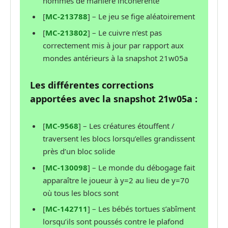
nommés de manière incohérente
[
MC-213788
] – Le jeu se fige aléatoirement
[
MC-213802
] – Le cuivre n’est pas
correctement mis à jour par rapport aux
mondes antérieurs à la snapshot 21w05a
Les différentes corrections
apportées avec la snapshot 21w05a :
[
MC-9568
] – Les créatures étouffent /
traversent les blocs lorsqu’elles grandissent
près d’un bloc solide
[
MC-130098
] – Le monde du débogage fait
apparaître le joueur à y=2 au lieu de y=70
où tous les blocs sont
[
MC-142711
] – Les bébés tortues s’abîment
lorsqu’ils sont poussés contre le plafond