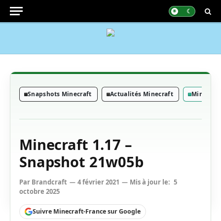
Snapshots Minecraft
Actualités Minecraft
Minecraft 
Minecraft 1.17 –
Snapshot 21w05b
Par
Brandcraft
4 février 2021
Mis à jour le:
5
octobre 2025
Suivre Minecraft-France sur Google