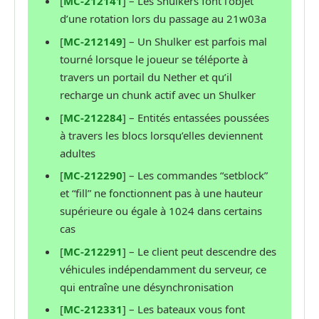
[
MC-212141
] – Les Shulkers font l’objet
d’une rotation lors du passage au 21w03a
[
MC-212149
] – Un Shulker est parfois mal
tourné lorsque le joueur se téléporte à
travers un portail du Nether et qu’il
recharge un chunk actif avec un Shulker
[
MC-212284
] – Entités entassées poussées
à travers les blocs lorsqu’elles deviennent
adultes
[
MC-212290
] – Les commandes “setblock”
et “fill” ne fonctionnent pas à une hauteur
supérieure ou égale à 1024 dans certains
cas
[
MC-212291
] – Le client peut descendre des
véhicules indépendamment du serveur, ce
qui entraîne une désynchronisation
[
MC-212331
] – Les bateaux vous font