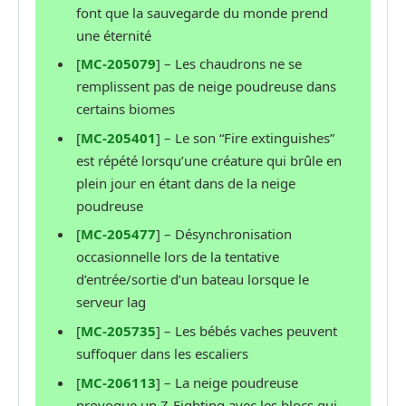
font que la sauvegarde du monde prend
une éternité
[
MC-205079
] – Les chaudrons ne se
remplissent pas de neige poudreuse dans
certains biomes
[
MC-205401
] – Le son “Fire extinguishes”
est répété lorsqu’une créature qui brûle en
plein jour en étant dans de la neige
poudreuse
[
MC-205477
] – Désynchronisation
occasionnelle lors de la tentative
d’entrée/sortie d’un bateau lorsque le
serveur lag
[
MC-205735
] – Les bébés vaches peuvent
suffoquer dans les escaliers
[
MC-206113
] – La neige poudreuse
provoque un Z-Fighting avec les blocs qui