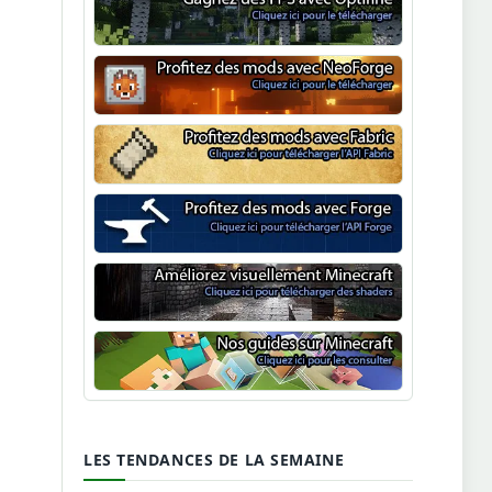
Optifine
NeoForge
Minecraft Fabric
Minecraft Forge
Shaders Minecraft
Guide Minecraft
LES TENDANCES DE LA SEMAINE