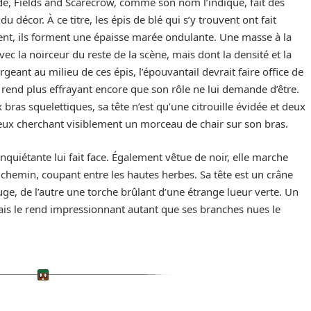
ide, Fields and Scarecrow, comme son nom l’indique, fait des
décor. À ce titre, les épis de blé qui s’y trouvent ont fait
au vent, ils forment une épaisse marée ondulante. Une masse à la
vec la noirceur du reste de la scène, mais dont la densité et la
ant au milieu de ces épis, l’épouvantail devrait faire office de
e rend plus effrayant encore que son rôle ne lui demande d’être.
bras squelettiques, sa tête n’est qu’une citrouille évidée et deux
 eux cherchant visiblement un morceau de chair sur son bras.
inquiétante lui fait face. Également vêtue de noir, elle marche
chemin, coupant entre les hautes herbes. Sa tête est un crâne
uge, de l’autre une torche brûlant d’une étrange lueur verte. Un
épais le rend impressionnant autant que ses branches nues le