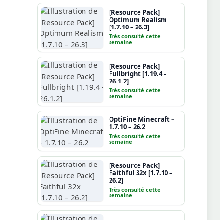
[Resource Pack]
Optimum Realism
[1.7.10 – 26.3]
Très consulté cette
semaine
[Resource Pack]
Fullbright [1.19.4 –
26.1.2]
Très consulté cette
semaine
OptiFine Minecraft –
1.7.10 – 26.2
Très consulté cette
semaine
[Resource Pack]
Faithful 32x [1.7.10 –
26.2]
Très consulté cette
semaine