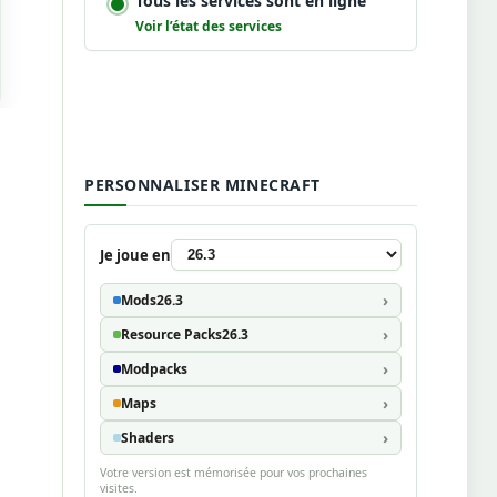
Tous les services sont en ligne
Voir l’état des services
PERSONNALISER MINECRAFT
Je joue en
Mods
26.3
Resource Packs
26.3
Modpacks
Maps
Shaders
Votre version est mémorisée pour vos prochaines
visites.