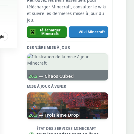
Retrouvez les liens essentiels pour
télécharger Minecraft, consulter le wiki
et suivre les dernières mises à jour du
jeu.
Télécharger
Wiki Minecraft
Minecraft
gle
DERNIÈRE MISE À JOUR
26.2
— Chaos Cubed
MISE À JOUR À VENIR
26.3
— Troisième Drop
ÉTAT DES SERVICES MINECRAFT