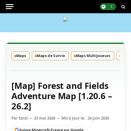
Maps
Maps de Survie
Maps Multijoueurs
Maps
[Map] Forest and Fields
Adventure Map [1.20.6 –
26.2]
Par
Ezral
23 mai 2026
Mis à jour le:
24 juin 2026
Suivre Minecraft-France sur Google