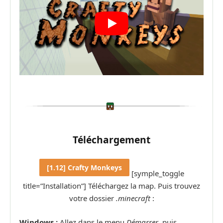
Téléchargement
[1.12] Crafty Monkeys
[symple_toggle
title=”Installation”] Téléchargez la map. Puis trouvez
votre dossier
.minecraft
:
Windows :
Allez dans le menu
Démarrer
, puis