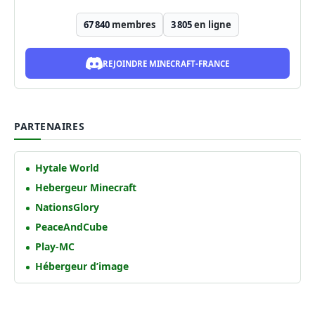
67 840
membres
3 805
en ligne
REJOINDRE MINECRAFT-FRANCE
PARTENAIRES
Hytale World
Hebergeur Minecraft
NationsGlory
PeaceAndCube
Play-MC
Hébergeur d’image