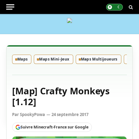
Maps
Maps Mini-Jeux
Maps Multijoueurs
Maps
[Map] Crafty Monkeys
[1.12]
Par
SpookyPowa
24 septembre 2017
Suivre Minecraft-France sur Google