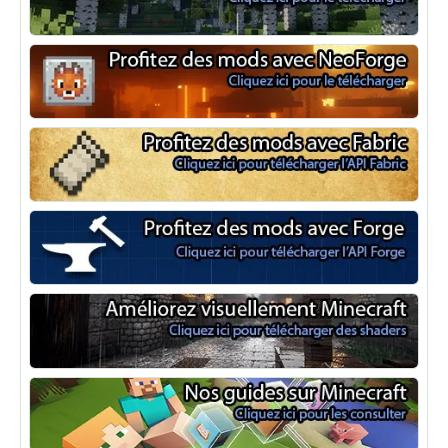
Optifine
NeoForge
Minecraft Fabric
Minecraft Forge
Shaders Minecraft