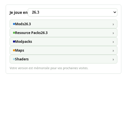
Je joue en
Mods
26.3
Resource Packs
26.3
Modpacks
Maps
Shaders
Votre version est mémorisée pour vos prochaines visites.