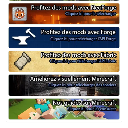
Optifine
NeoForge
Minecraft Forge
Fabric Minecraft
Shaders Minecraft
Guide Minecraft