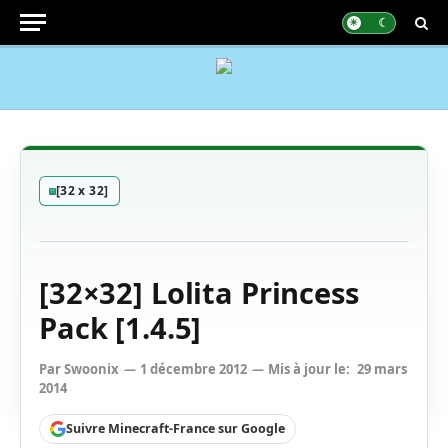
[32 x 32]
[32×32] Lolita Princess
Pack [1.4.5]
Par
Swoonix
1 décembre 2012
Mis à jour le:
29 mars
2014
Suivre Minecraft-France sur Google