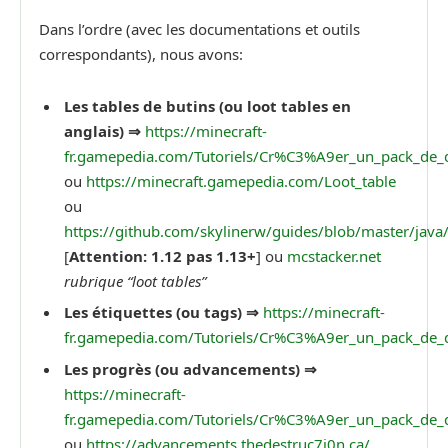
Dans l’ordre (avec les documentations et outils
correspondants), nous avons:
Les tables de butins (ou loot tables en
anglais) ⇒
https://minecraft-
fr.gamepedia.com/Tutoriels/Cr%C3%A9er_un_pack_de
ou
https://minecraft.gamepedia.com/Loot_table
ou
https://github.com/skylinerw/guides/blob/master/jav
[
Attention: 1.12 pas 1.13+
] ou
mcstacker.net
rubrique “loot tables”
Les étiquettes (ou tags) ⇒
https://minecraft-
fr.gamepedia.com/Tutoriels/Cr%C3%A9er_un_pack_d
Les progrès (ou advancements) ⇒
https://minecraft-
fr.gamepedia.com/Tutoriels/Cr%C3%A9er_un_pack_de
ou
https://advancements.thedestruc7i0n.ca/